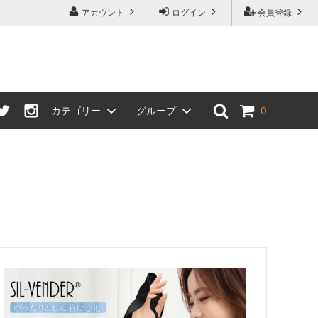
アカウント
ログイン
会員登録
カテゴリー
グループ
0
スカーフ・ストール・スカーフリング
母の日特集
寝具
プチバストさんにおすすめブラ特集
して
一部商品 価格改定のお知らせ
プライスダウンセール会場