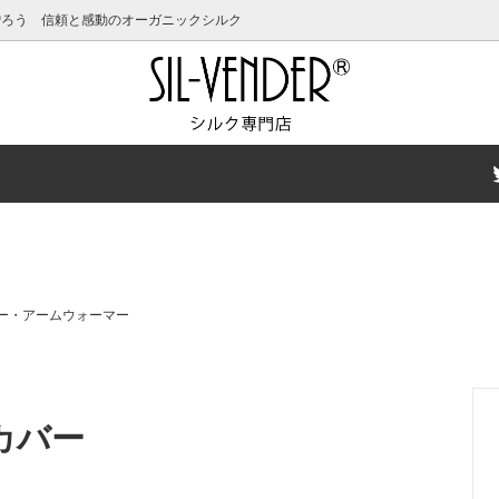
贈ろう 信頼と感動のオーガニックシルク
クーポン発行中！
キッズ
女性用ピックアップアイテム
キャップ・ヘアケア
ットアイテム特集
スキンケア
夏の汗対策特集
ー・アームウォーマー
ーキャンペーン
サイズ特集
有料ギフトラッピングにつきま
フォーマルウェア特集
カバー