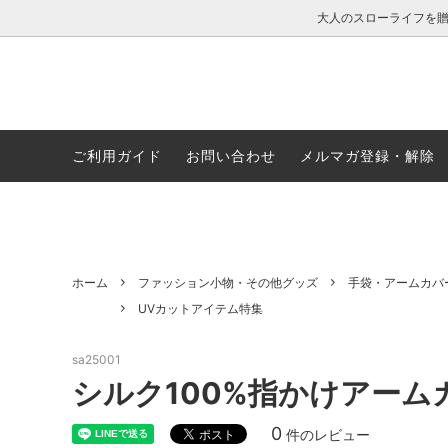
大人のスローライフを
ご利用ガイド
お問い合わせ
メルマガ登録・解除
レディース
公式通販限定特集
メンズ
お得な
ファッション小物・その他グッズ
温活アイテム特集
ナイト
UVカ
ホーム
ファッション小物・その他グッズ
手袋・アームカバ
シルク生地とは
カップ付きウェア特集
レビュ
大きい
UVカットアイテム特集
sa25001
シルク100%指かけアーム
0
件のレビュー