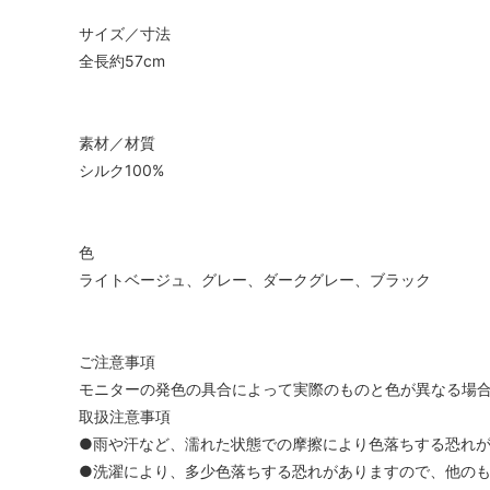
サイズ／寸法
全長約57cm
素材／材質
シルク100%
色
ライトベージュ、グレー、ダークグレー、ブラック
ご注意事項
モニターの発色の具合によって実際のものと色が異なる場
取扱注意事項
●雨や汗など、濡れた状態での摩擦により色落ちする恐れ
●洗濯により、多少色落ちする恐れがありますので、他の