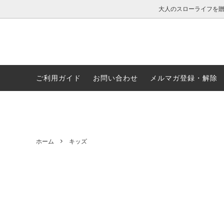
大人のスローライフを
ご利用ガイド
お問い合わせ
メルマガ登録・解除
レディース
公式通販限定特集
メンズ
お得な
ファッション小物・その他グッズ
温活アイテム特集
ナイト
UVカ
ホーム
キッズ
シルク生地とは
カップ付きウェア特集
レビュ
大きい