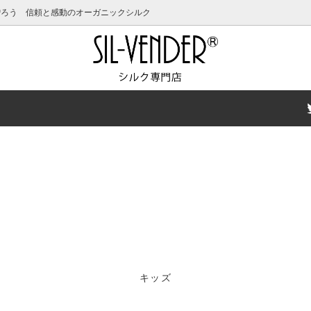
贈ろう 信頼と感動のオーガニックシルク
クーポン発行中！
キッズ
女性用ピックアップアイテム
キャップ・ヘアケア
ットアイテム特集
スキンケア
夏の汗対策特集
ーキャンペーン
サイズ特集
有料ギフトラッピングにつきま
フォーマルウェア特集
キッズ