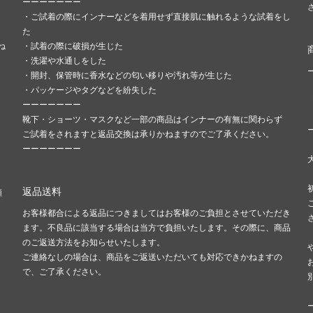
ーーーーーーー
・ご試着の際にインナーなどを着用せず直接肌に触れるような試着をし
た
ね
・試着の際に破損が生じた
・洗濯や水通しをした
・開封、保管時に香水などの匂い移りや汚れ等が生じた
・パッケージやタグなどを紛失した
ーーーーーーー
靴下・ショーツ・マスクなど一部の商品はインナーの有無に関わらず
ご試着をされますと返品交換は承りかねますのでご了承ください。
ーーーーーーー
返品送料
願
お客様都合による返品につきましてはお客様のご負担とさせていただき
ます。不良品に該当する場合は当方で負担いたします。その際に、商品
のご返送方法をお知らせいたします。
ご連絡なしの場合は、商品をご返送いただいても対応できかねますの
で、ご了承ください。