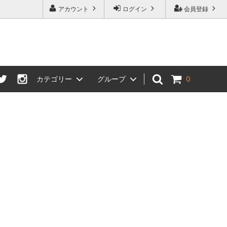
アカウント
ログイン
会員登録
カテゴリー
グループ
0
スカーフ・ストール・スカーフリング
母の日特集
寝具
プチバストさんにおすすめブラ特集
して
一部商品 価格改定のお知らせ
プライスダウンセール会場