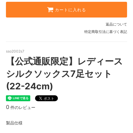
ホワイト・ピンク・ブラック各1足/
カートに入れる
ベージュ・グレー各2足
ホワイト・ピンク各2足/ベージュ3
返品について
足
特定商取引法に基づく表記
ホワイト3足/ピンク・グレー各2足
ホワイト・ブラック各2足/ベージ
ュ3足
sso2002s7
【公式通販限定】レディース
ベージュ・ピンク各2足/ブラック3
足
シルクソックス7足セット
ホワイト・グレー各2足/ブラック3
足
(22-24cm)
ベージュ・グレー各2足/ブラック3
足
0
件のレビュー
製品仕様