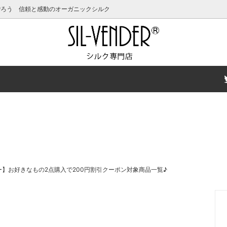
贈ろう 信頼と感動のオーガニックシルク
クーポン発行中！
キッズ
女性用ピックアップアイテム
キャップ・ヘアケア
ットアイテム特集
スキンケア
夏の汗対策特集
ーキャンペーン
サイズ特集
有料ギフトラッピングにつきま
フォーマルウェア特集
】お好きなもの2点購入で200円割引クーポン対象商品一覧♪