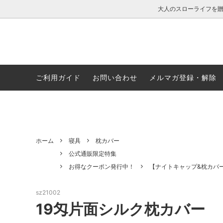
大人のスローライフを
ご利用ガイド
お問い合わせ
メルマガ登録・解除
レディース
公式通販限定特集
メンズ
お得な
ファッション小物・その他グッズ
温活アイテム特集
ナイト
UVカ
ホーム
寝具
枕カバー
シルク生地とは
カップ付きウェア特集
レビュ
大きい
公式通販限定特集
お得なクーポン発行中！
【ナイトキャップ&枕カバー
sz21002
19匁片面シルク枕カバー