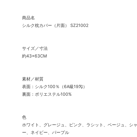
商品名
シルク枕カバー（片面） SZ21002
サイズ／寸法
約43×63CM
素材／材質
表面：シルク100％（6A級19匁）
裏面：ポリエステル100%
色
ホワイト、グレージュ、ピンク、ラシット、ベージュ、シ
ー、ネイビー、パープル