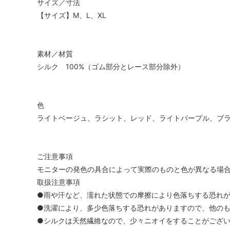
サイズ／寸法
【サイズ】M、L、XL
素材／材質
シルク 100%（ゴム部分とレース部分除外）
色
ライトベージュ、ラシット、レッド、ライトパープル、ブ
ご注意事項
モニターの発色の具合によって実際のものと色が異なる場
取扱注意事項
●雨や汗など、濡れた状態での摩擦により色落ちする恐れ
●洗濯により、多少色落ちする恐れがありますので、他の
●シルクは天然繊維なので、少々ニオイをすることがござ