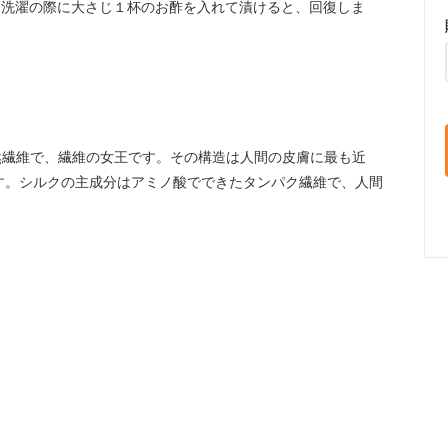
。洗濯の際に大さじ１杯のお酢を入れて漬けると、回復しま
。
然繊維で、繊維の女王です。その構造は人間の皮膚に最も近
す。シルクの主成分はアミノ酸でできたタンパク繊維で、人間