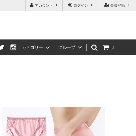
アカウント
ログイン
会員登録
カテゴリー
グループ
0
スカーフ・ストール・スカーフリング
母の日特集
寝具
プチバストさんにおすすめブラ特集
して
一部商品 価格改定のお知らせ
プライスダウンセール会場