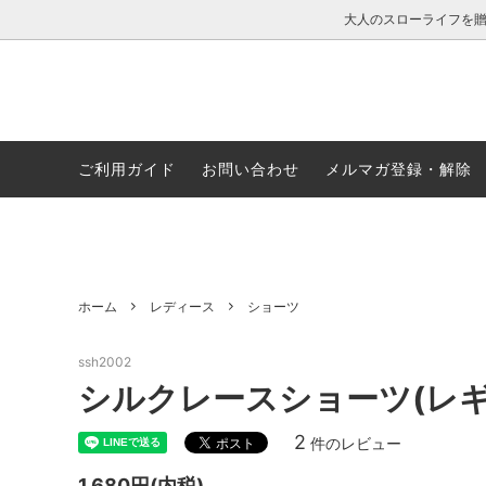
大人のスローライフを
ご利用ガイド
お問い合わせ
メルマガ登録・解除
レディース
公式通販限定特集
メンズ
お得な
ファッション小物・その他グッズ
温活アイテム特集
ナイト
UVカ
ホーム
レディース
ショーツ
シルク生地とは
カップ付きウェア特集
レビュ
大きい
ssh2002
シルクレースショーツ(レ
2
件のレビュー
1,680円(内税)