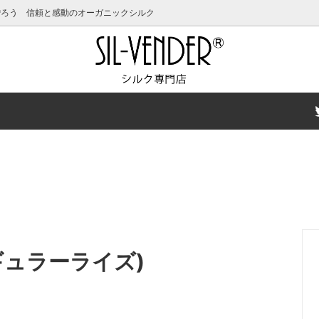
贈ろう 信頼と感動のオーガニックシルク
クーポン発行中！
キッズ
女性用ピックアップアイテム
キャップ・ヘアケア
ットアイテム特集
スキンケア
夏の汗対策特集
ーキャンペーン
サイズ特集
有料ギフトラッピングにつきま
フォーマルウェア特集
ギュラーライズ)